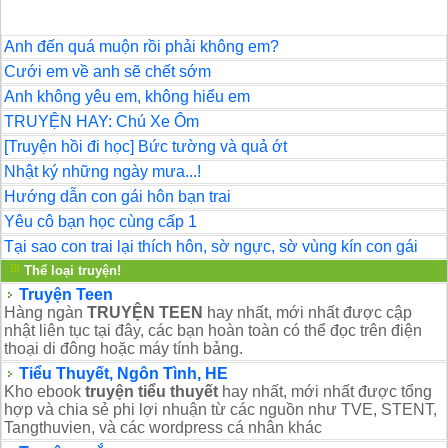
Anh đến quá muộn rồi phải không em?
Cưới em về anh sẽ chết sớm
Anh không yêu em, không hiểu em
TRUYỆN HAY: Chú Xe Ôm
[Truyện hồi đi học] Bức tường và quả ớt
Nhật ký những ngày mưa...!
Hướng dẫn con gái hôn bạn trai
Yêu cô bạn học cùng cấp 1
Tại sao con trai lại thích hôn, sờ ngực, sờ vùng kín con gái
Thể loại truyện!
Truyện Teen
Hàng ngàn
TRUYỆN TEEN
hay nhất, mới nhất được cập
nhật liên tục tại đây, các bạn hoàn toàn có thể đọc trên điện
thoại di đông hoặc máy tính bảng.
Tiểu Thuyết, Ngôn Tình, HE
Kho ebook
truyện tiểu thuyết
hay nhất, mới nhất được tổng
hợp và chia sẻ phi lợi nhuận từ các nguồn như TVE, STENT,
Tangthuvien, và các wordpress cá nhân khác