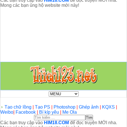
Các bạn truy cập vào
HIM18.COM
để đọc truyện MỚI nha.
Mong các bạn ủng hộ website mới này!
Tạo chữ lồng
|
Tạo PS
|
Photoshop
|
Ghép ảnh
|
KQXS
|
Weibo
|
Facebook
|
Bí kíp yêu
|
Me Ola
Các bạn truy cập vào
HIM18.COM
để đọc truyện MỚI nha.