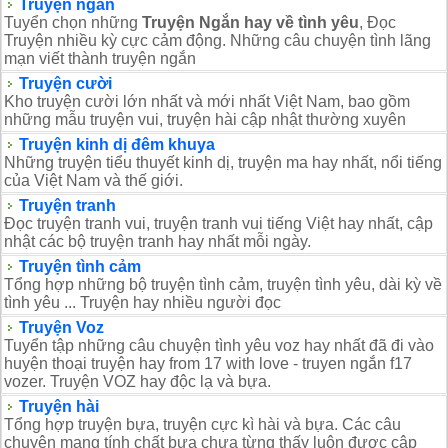
Truyện ngắn
Tuyển chọn những
Truyện Ngắn hay về tình yêu
, Đọc
Truyện nhiều kỳ cực cảm động. Những câu chuyện tình lãng
mạn viết thành truyện ngắn
Truyện cười
Kho truyện cười lớn nhất và mới nhất Việt Nam, bao gồm
những mẫu truyện vui, truyện hài cập nhật thường xuyên
Truyện kinh dị đêm khuya
Những truyện tiểu thuyết kinh dị, truyện ma hay nhất, nổi tiếng
của Việt Nam và thế giới.
Truyện tranh
Đọc truyện tranh vui, truyện tranh vui tiếng Việt hay nhất, cập
nhật các bộ truyện tranh hay nhất mỗi ngày.
Truyện tình cảm
Tổng hợp những bộ truyện tình cảm, truyện tình yêu, dài kỳ về
tình yêu ... Truyện hay nhiều người đọc
Truyện Voz
Tuyển tập những câu chuyện tình yêu voz hay nhất đã đi vào
huyện thoại truyện hay from 17 with love - truyen ngắn f17
vozer. Truyện VOZ hay độc lạ và bựa.
Truyện hài
Tổng hợp truyện bựa, truyện cực kì hài và bựa. Các câu
chuyện mang tính chất bựa chưa từng thấy luôn được cập