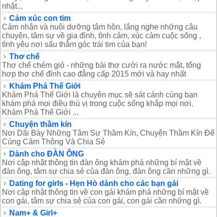
nhật...
Cảm xúc con tim
Cảm nhận và nuôi dưỡng tâm hồn, lắng nghe những câu
chuyện, tâm sự về gia đình, tình cảm, xúc cảm cuộc sống ,
tình yêu nơi sẩu thẳm góc trái tim của bạn!
Thơ chế
Thơ chế chém gió - những bài thơ cười ra nước mắt, tổng
hợp thơ chế đỉnh cao đẳng cấp 2015 mới và hay nhất
Khám Phá Thế Giới
Khám Phá Thế Giới là chuyên mục sẽ sát cánh cùng bạn
khám phá mọi điều thú vị trong cuộc sống khắp mọi nơi.
Khám Phá Thế Giới ...
Chuyện thầm kín
Nơi Dãi Bày Những Tâm Sự Thầm Kín, Chuyện Thầm Kín Để
Cùng Cảm Thông Và Chia Sẻ
Dành cho ĐÀN ÔNG
Nơi cập nhật thông tin đàn ông khám phá những bí mật về
đàn ông, tâm sự chia sẻ của đàn ông, đàn ông cần những gì.
Dating for girls - Hẹn Hò dành cho các bạn gái
Nơi cập nhật thông tin về con gái khám phá những bí mật về
con gái, tâm sự chia sẻ của con gái, con gái cần những gì.
Nam+ & Girl+